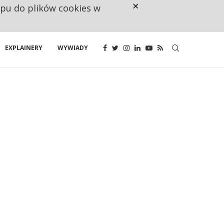
×
ępu do plików cookies w
RESTRYKCJE CHIN UDERZAJĄ W E
EXPLAINERY
WYWIADY