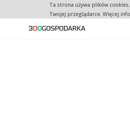
Ta strona używa plików cookies
TYLKO U NAS
TRZECH NA CZTERECH PONOWNIE ZAŁOŻYŁO
Twojej przeglądarce. Więcej inf