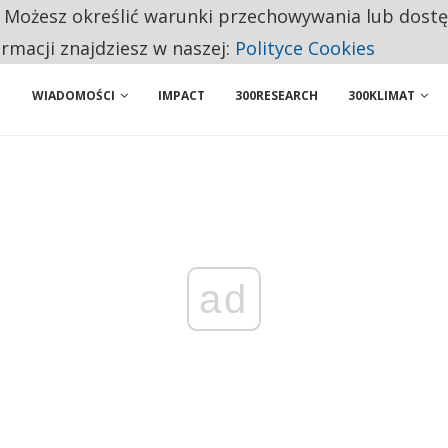
. Możesz określić warunki przechowywania lub dost
BY WŁASNĄ FIRMĘ. INNYM JUŻ TAK ŁATWO JEJ NIE POLECAJĄ
ormacji znajdziesz w naszej:
Polityce Cookies
WIADOMOŚCI
IMPACT
300RESEARCH
300KLIMAT
ad