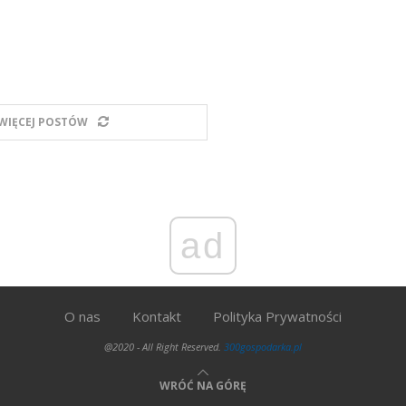
WIĘCEJ POSTÓW
ad
O nas
Kontakt
Polityka Prywatności
@2020 - All Right Reserved.
300gospodarka.pl
WRÓĆ NA GÓRĘ