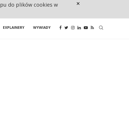
×
ępu do plików cookies w
CO TRZECIĄ ZŁOTÓWKĘ Z EMER
EXPLAINERY
WYWIADY