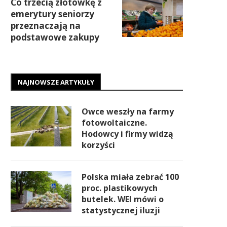
Co trzecią złotówkę z
emerytury seniorzy
przeznaczają na
podstawowe zakupy
NAJNOWSZE ARTYKUŁY
Owce weszły na farmy
fotowoltaiczne.
Hodowcy i firmy widzą
korzyści
Polska miała zebrać 100
proc. plastikowych
butelek. WEI mówi o
statystycznej iluzji