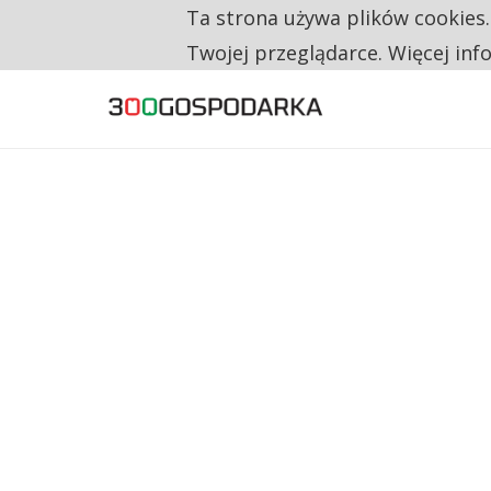
Ta strona używa plików cookies
TYLKO U NAS
RESTRYKCJE CHIN UDERZAJĄ W EUROPEJSKI
Twojej przeglądarce. Więcej inf