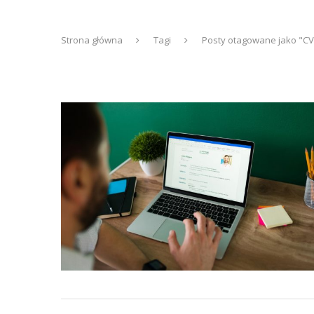
Strona główna
Tagi
Posty otagowane jako "CV