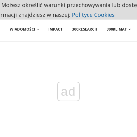
. Możesz określić warunki przechowywania lub dost
 PRZEMYSŁ. NA LIŚCIE SĄ DWA PODMIOTY Z POLSKI
ormacji znajdziesz w naszej:
Polityce Cookies
WIADOMOŚCI
IMPACT
300RESEARCH
300KLIMAT
ad