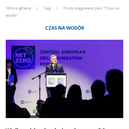
Strona główna
Tagi
Posty otagowane jako "Czas na
wodór"
CZAS NA WODÓR