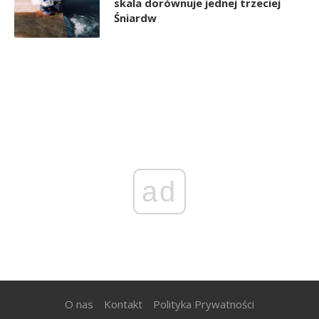
skala dorównuje jednej trzeciej
Śniardw
ad
O nas
Kontakt
Polityka Prywatności