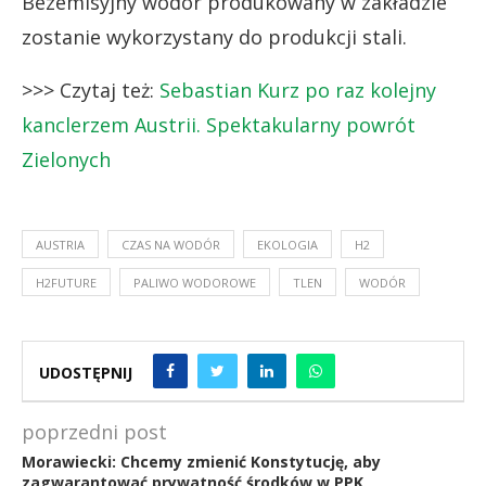
Bezemisyjny wodór produkowany w zakładzie
zostanie wykorzystany do produkcji stali.
>>> Czytaj też:
Sebastian Kurz po raz kolejny
kanclerzem Austrii. Spektakularny powrót
Zielonych
AUSTRIA
CZAS NA WODÓR
EKOLOGIA
H2
H2FUTURE
PALIWO WODOROWE
TLEN
WODÓR
UDOSTĘPNIJ
poprzedni post
Morawiecki: Chcemy zmienić Konstytucję, aby
zagwarantować prywatność środków w PPK