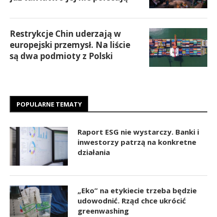
Restrykcje Chin uderzają w
europejski przemysł. Na liście
są dwa podmioty z Polski
POPULARNE TEMATY
Raport ESG nie wystarczy. Banki i
inwestorzy patrzą na konkretne
działania
„Eko” na etykiecie trzeba będzie
udowodnić. Rząd chce ukrócić
greenwashing