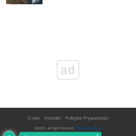
ad
O nas
Kontakt
Polityka Prywatności
@2020 - All Right Reserved.
300gospodarka.pl
x