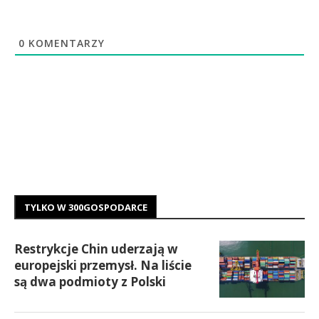
0
KOMENTARZY
TYLKO W 300GOSPODARCE
Restrykcje Chin uderzają w
europejski przemysł. Na liście
są dwa podmioty z Polski