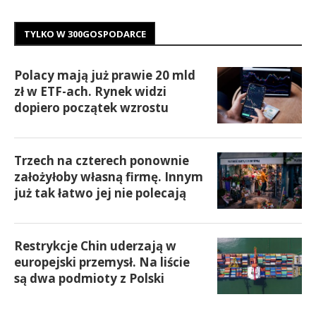
TYLKO W 300GOSPODARCE
Polacy mają już prawie 20 mld
zł w ETF-ach. Rynek widzi
dopiero początek wzrostu
Trzech na czterech ponownie
założyłoby własną firmę. Innym
już tak łatwo jej nie polecają
Restrykcje Chin uderzają w
europejski przemysł. Na liście
są dwa podmioty z Polski