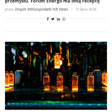
przemysłu. Forum Energii ma inną receptę
przez
Zespół 300Gospodarki
ISB News
15 lipca 2026