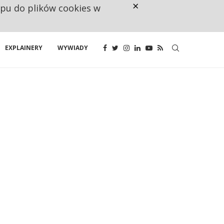
×
ępu do plików cookies w
RESTRYKCJE CHIN UDERZAJĄ W E
EXPLAINERY
WYWIADY