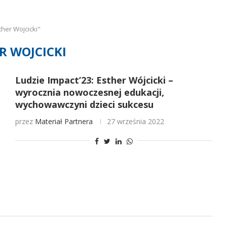
her Wojcicki"
R WOJCICKI
Ludzie Impact’23: Esther Wójcicki –
wyrocznia nowoczesnej edukacji,
wychowawczyni dzieci sukcesu
przez
Materiał Partnera
27 września 2022