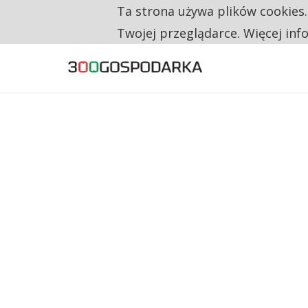
Ta strona używa plików cookies
TYLKO U NAS
TRZECH NA CZTERECH PONOWNIE ZAŁOŻYŁO
Twojej przeglądarce. Więcej inf