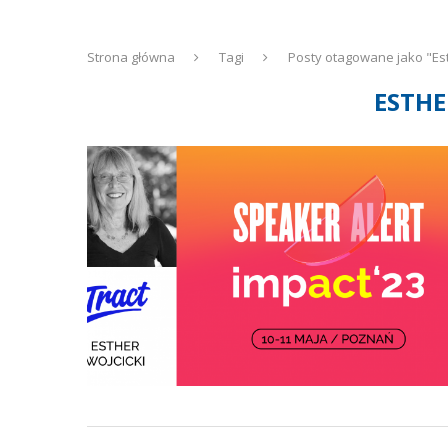
Strona główna
Tagi
Posty otagowane jako "Est
ESTHE