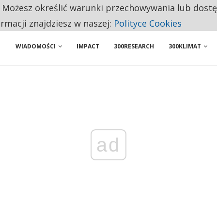
. Możesz określić warunki przechowywania lub dost
BY WŁASNĄ FIRMĘ. INNYM JUŻ TAK ŁATWO JEJ NIE POLECAJĄ
ormacji znajdziesz w naszej:
Polityce Cookies
WIADOMOŚCI
IMPACT
300RESEARCH
300KLIMAT
ad