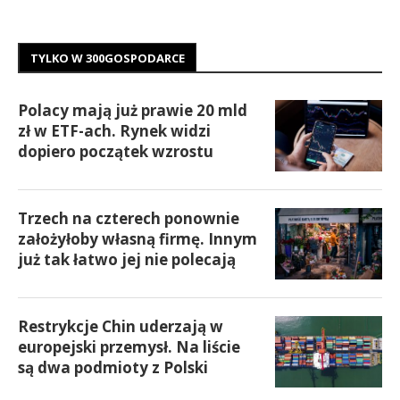
TYLKO W 300GOSPODARCE
Polacy mają już prawie 20 mld
zł w ETF-ach. Rynek widzi
dopiero początek wzrostu
Trzech na czterech ponownie
założyłoby własną firmę. Innym
już tak łatwo jej nie polecają
Restrykcje Chin uderzają w
europejski przemysł. Na liście
są dwa podmioty z Polski