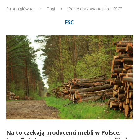
Strona główna
Tagi
Posty otagowane jako "FSC"
FSC
Na to czekają producenci mebli w Polsce.