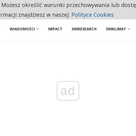
. Możesz określić warunki przechowywania lub dost
 PRZEMYSŁ. NA LIŚCIE SĄ DWA PODMIOTY Z POLSKI
ormacji znajdziesz w naszej:
Polityce Cookies
WIADOMOŚCI
IMPACT
300RESEARCH
300KLIMAT
ad