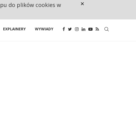
×
ępu do plików cookies w
CO TRZECIĄ ZŁOTÓWKĘ Z EMER
EXPLAINERY
WYWIADY