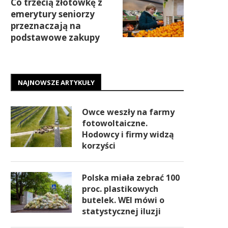
Co trzecią złotówkę z
emerytury seniorzy
przeznaczają na
podstawowe zakupy
NAJNOWSZE ARTYKUŁY
Owce weszły na farmy
fotowoltaiczne.
Hodowcy i firmy widzą
korzyści
Polska miała zebrać 100
proc. plastikowych
butelek. WEI mówi o
statystycznej iluzji