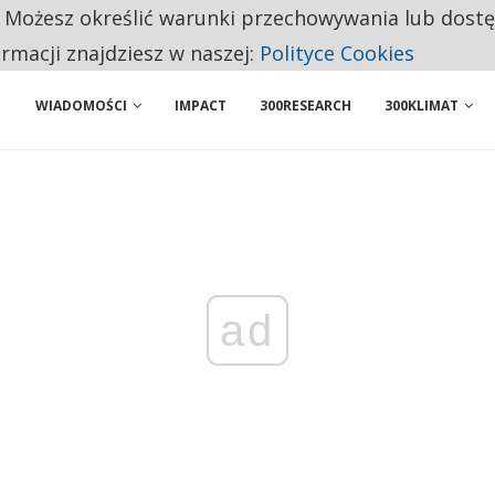
. Możesz określić warunki przechowywania lub dost
 PRZEMYSŁ. NA LIŚCIE SĄ DWA PODMIOTY Z POLSKI
ormacji znajdziesz w naszej:
Polityce Cookies
WIADOMOŚCI
IMPACT
300RESEARCH
300KLIMAT
ad