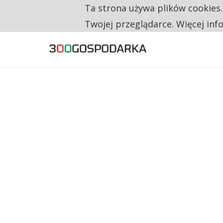
Ta strona używa plików cookies
TYLKO U NAS
RESTRYKCJE CHIN UDERZAJĄ W EUROPEJSKI
Twojej przeglądarce. Więcej inf