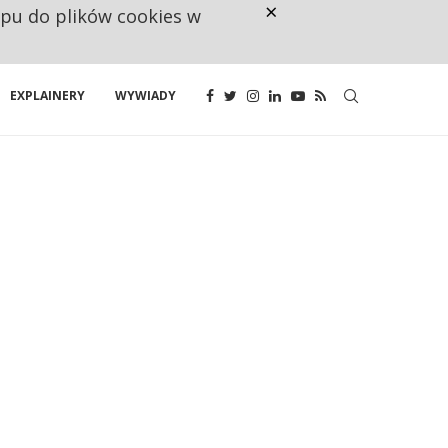
×
ępu do plików cookies w
CO TRZECIĄ ZŁOTÓWKĘ Z EMER
EXPLAINERY
WYWIADY