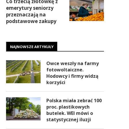
Co trzecią złotówkę z
emerytury seniorzy
przeznaczają na
podstawowe zakupy
NAJNOWSZE ARTYKUŁY
Owce weszły na farmy
fotowoltaiczne.
Hodowcy i firmy widzą
korzyści
Polska miała zebrać 100
proc. plastikowych
butelek. WEI mówi o
statystycznej iluzji