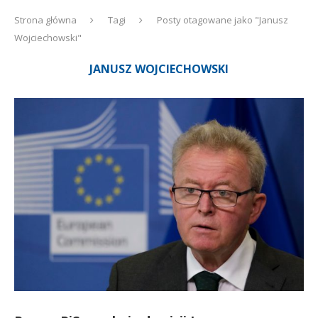
Strona główna
Tagi
Posty otagowane jako "Janusz
Wojciechowski"
JANUSZ WOJCIECHOWSKI