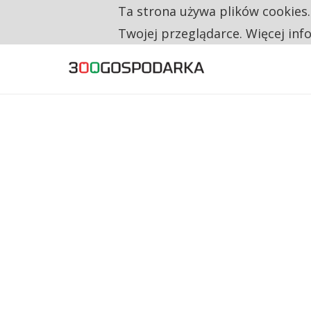
Ta strona używa plików cookies
TYLKO U NAS
TRZECH NA CZTERECH PONOWNIE ZAŁOŻYŁO
Twojej przeglądarce. Więcej inf