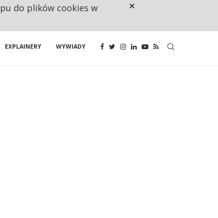
×
ępu do plików cookies w
RESTRYKCJE CHIN UDERZAJĄ W E
EXPLAINERY
WYWIADY