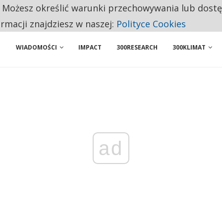
. Możesz określić warunki przechowywania lub dost
BY WŁASNĄ FIRMĘ. INNYM JUŻ TAK ŁATWO JEJ NIE POLECAJĄ
ormacji znajdziesz w naszej:
Polityce Cookies
WIADOMOŚCI
IMPACT
300RESEARCH
300KLIMAT
ad