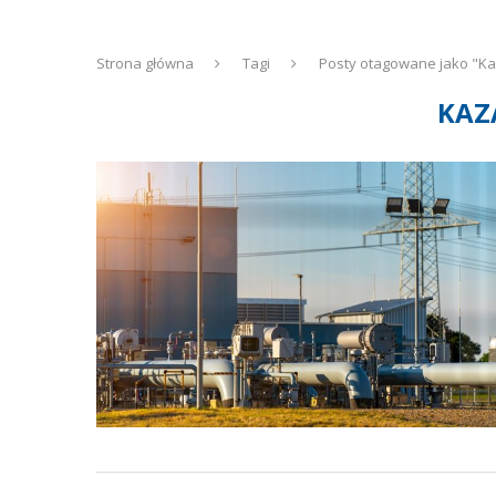
Strona główna
Tagi
Posty otagowane jako "K
KAZ