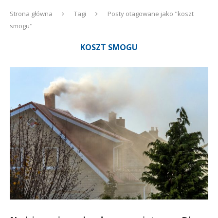
Strona główna
Tagi
Posty otagowane jako "koszt
smogu"
KOSZT SMOGU