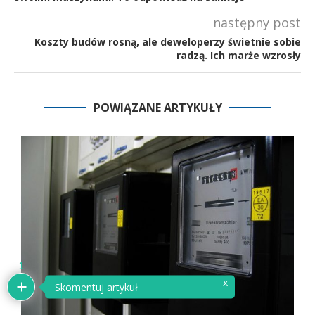
następny post
Koszty budów rosną, ale deweloperzy świetnie sobie
radzą. Ich marże wzrosły
POWIĄZANE ARTYKUŁY
1
x
Skomentuj artykuł