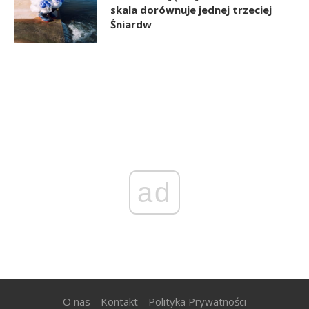
skala dorównuje jednej trzeciej
Śniardw
ad
O nas
Kontakt
Polityka Prywatności