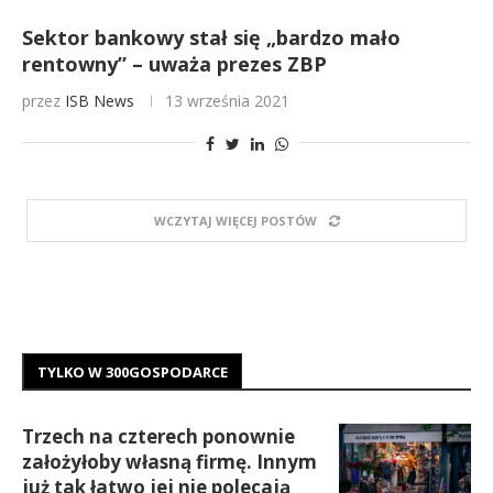
Sektor bankowy stał się „bardzo mało
rentowny” – uważa prezes ZBP
przez
ISB News
13 września 2021
WCZYTAJ WIĘCEJ POSTÓW
TYLKO W 300GOSPODARCE
Trzech na czterech ponownie
założyłoby własną firmę. Innym
już tak łatwo jej nie polecają