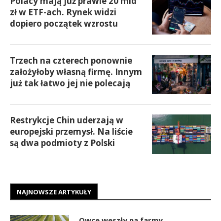
Polacy mają już prawie 20 mld
zł w ETF-ach. Rynek widzi
dopiero początek wzrostu
Trzech na czterech ponownie
założyłoby własną firmę. Innym
już tak łatwo jej nie polecają
Restrykcje Chin uderzają w
europejski przemysł. Na liście
są dwa podmioty z Polski
NAJNOWSZE ARTYKUŁY
Owce weszły na farmy