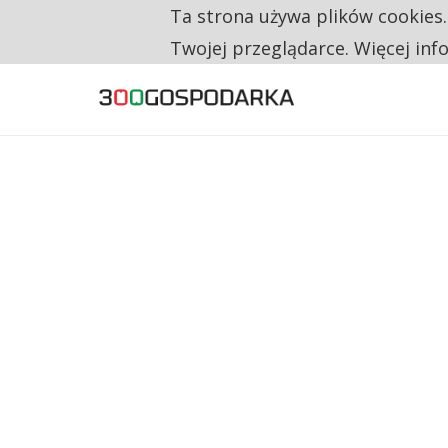
Ta strona używa plików cookies
TYLKO U NAS
TRZECH NA CZTERECH PONOWNIE ZAŁOŻYŁO
Twojej przeglądarce. Więcej inf