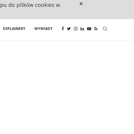
×
ępu do plików cookies w
RESTRYKCJE CHIN UDERZAJĄ W E
EXPLAINERY
WYWIADY