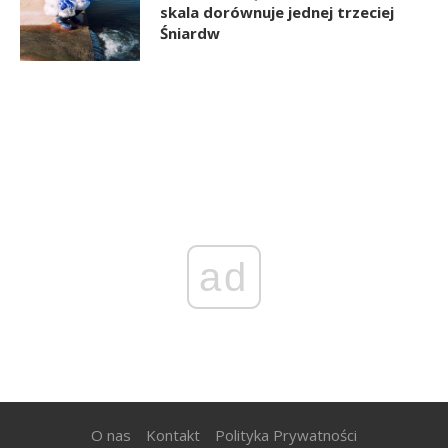
skala dorównuje jednej trzeciej
Śniardw
ad
O nas
Kontakt
Polityka Prywatności