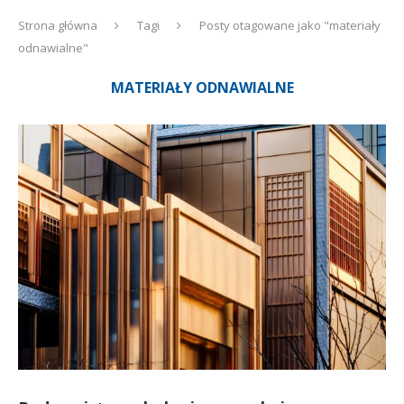
Strona główna
Tagi
Posty otagowane jako "materiały
odnawialne"
MATERIAŁY ODNAWIALNE