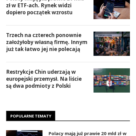
zł w ETF-ach. Rynek widzi
dopiero początek wzrostu
Trzech na czterech ponownie
założyłoby własną firmę. Innym
już tak łatwo jej nie polecają
Restrykcje Chin uderzają w
europejski przemysł. Na liście
są dwa podmioty z Polski
POPULARNE TEMATY
Polacy mają już prawie 20 mld zł w