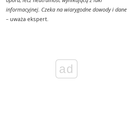
oporu, lecz neutralność wynikającą z luki
informacyjnej. Czeka na wiarygodne dowody i dane
–
uważa ekspert.
ad