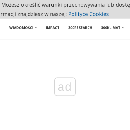
. Możesz określić warunki przechowywania lub dost
 PRZEMYSŁ. NA LIŚCIE SĄ DWA PODMIOTY Z POLSKI
ormacji znajdziesz w naszej:
Polityce Cookies
WIADOMOŚCI
IMPACT
300RESEARCH
300KLIMAT
ad