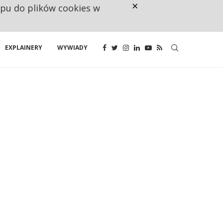
×
ępu do plików cookies w
CO TRZECIĄ ZŁOTÓWKĘ Z EMER
EXPLAINERY
WYWIADY