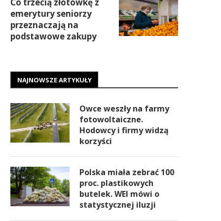
Co trzecią złotówkę z
emerytury seniorzy
przeznaczają na
podstawowe zakupy
NAJNOWSZE ARTYKUŁY
Owce weszły na farmy
fotowoltaiczne.
Hodowcy i firmy widzą
korzyści
Polska miała zebrać 100
proc. plastikowych
butelek. WEI mówi o
statystycznej iluzji