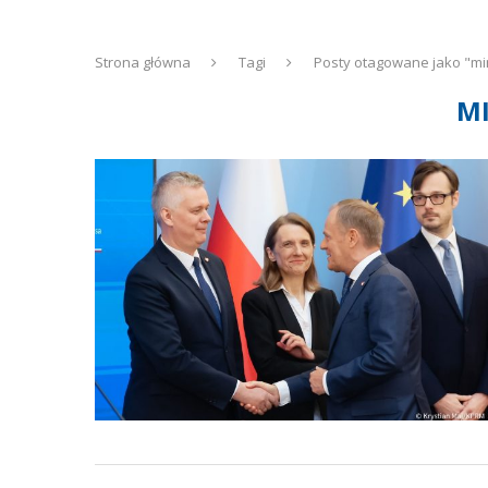
Strona główna
Tagi
Posty otagowane jako "mi
MI