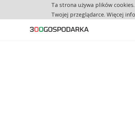
Ta strona używa plików cookies
TYLKO U NAS
RESTRYKCJE CHIN UDERZAJĄ W EUROPEJSKI
Twojej przeglądarce. Więcej inf