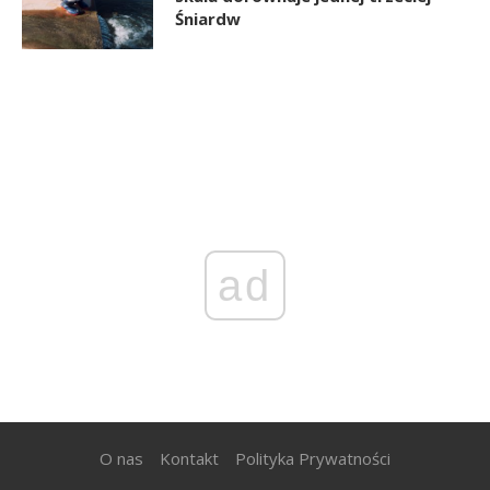
Śniardw
ad
O nas
Kontakt
Polityka Prywatności