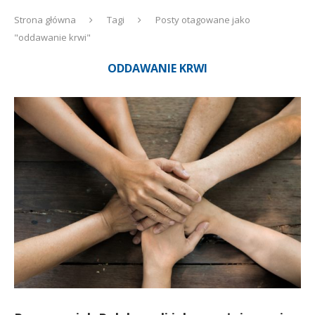
Strona główna
Tagi
Posty otagowane jako
"oddawanie krwi"
ODDAWANIE KRWI