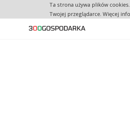
Ta strona używa plików cookies
TYLKO U NAS
TRZECH NA CZTERECH PONOWNIE ZAŁOŻYŁO
Twojej przeglądarce. Więcej inf