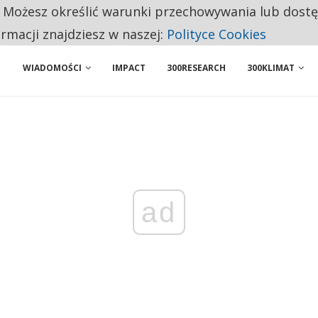
. Możesz określić warunki przechowywania lub dost
BY WŁASNĄ FIRMĘ. INNYM JUŻ TAK ŁATWO JEJ NIE POLECAJĄ
ormacji znajdziesz w naszej:
Polityce Cookies
WIADOMOŚCI
IMPACT
300RESEARCH
300KLIMAT
ad