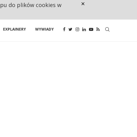
×
ępu do plików cookies w
RESTRYKCJE CHIN UDERZAJĄ W E
EXPLAINERY
WYWIADY