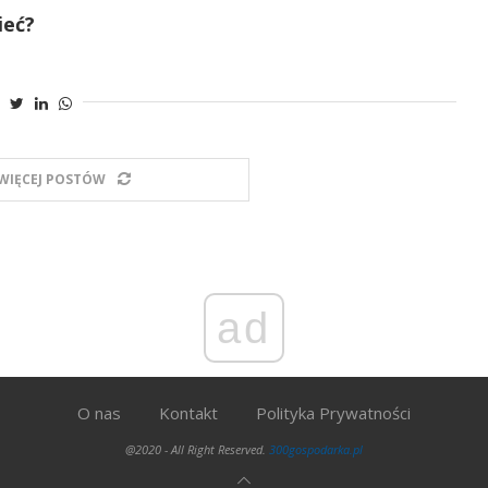
ieć?
WIĘCEJ POSTÓW
ad
O nas
Kontakt
Polityka Prywatności
@2020 - All Right Reserved.
300gospodarka.pl