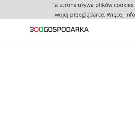
Ta strona używa plików cookies
TYLKO U NAS
TRZECH NA CZTERECH PONOWNIE ZAŁOŻYŁO
Twojej przeglądarce. Więcej inf