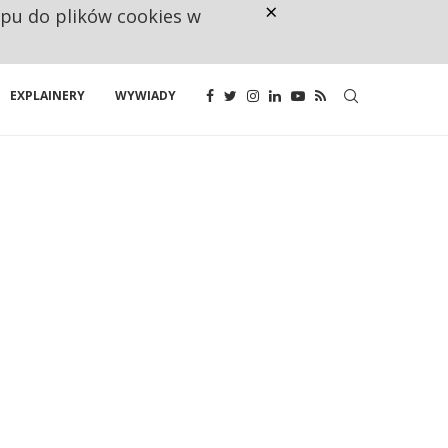
×
ępu do plików cookies w
RESTRYKCJE CHIN UDERZAJĄ W E
EXPLAINERY
WYWIADY