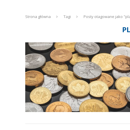
Strona główna
Tagi
Posty otagowane jako "pl
P