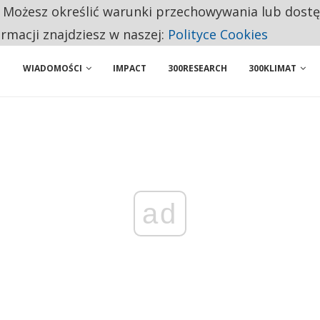
. Możesz określić warunki przechowywania lub dost
BY WŁASNĄ FIRMĘ. INNYM JUŻ TAK ŁATWO JEJ NIE POLECAJĄ
ormacji znajdziesz w naszej:
Polityce Cookies
WIADOMOŚCI
IMPACT
300RESEARCH
300KLIMAT
ad