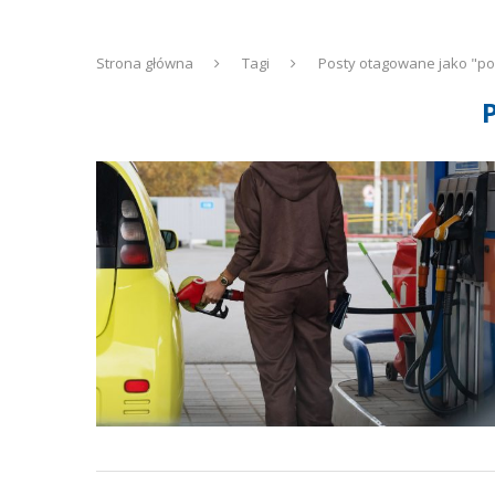
Strona główna
Tagi
Posty otagowane jako "p