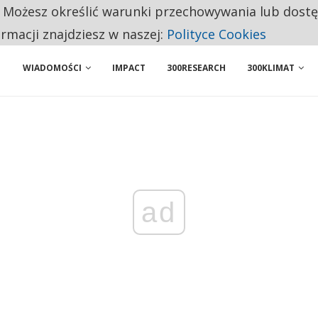
. Możesz określić warunki przechowywania lub dost
BY WŁASNĄ FIRMĘ. INNYM JUŻ TAK ŁATWO JEJ NIE POLECAJĄ
ormacji znajdziesz w naszej:
Polityce Cookies
WIADOMOŚCI
IMPACT
300RESEARCH
300KLIMAT
ad