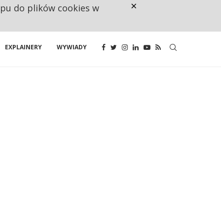
×
ępu do plików cookies w
RESTRYKCJE CHIN UDERZAJĄ W E
EXPLAINERY
WYWIADY