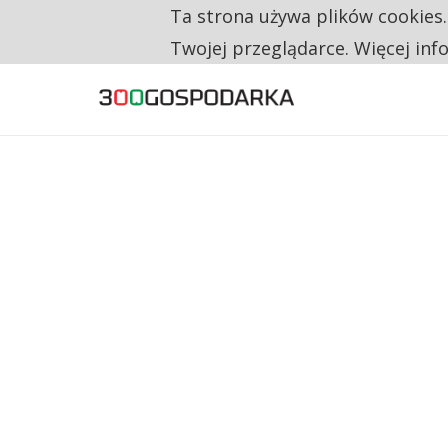
Ta strona używa plików cookies
TYLKO U NAS
TRZECH NA CZTERECH PONOWNIE ZAŁOŻYŁO
Twojej przeglądarce. Więcej inf