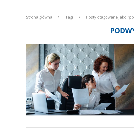
Strona główna
Tagi
Posty otagowane jako "po
PODWY