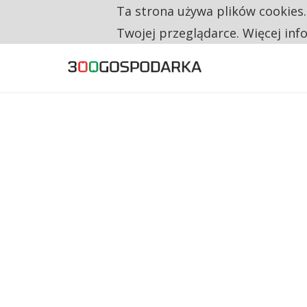
Ta strona używa plików cookies
TYLKO U NAS
RESTRYKCJE CHIN UDERZAJĄ W EUROPEJSKI
Twojej przeglądarce. Więcej inf