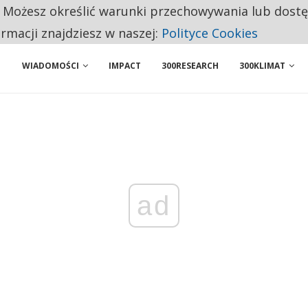
. Możesz określić warunki przechowywania lub dost
 PRZEMYSŁ. NA LIŚCIE SĄ DWA PODMIOTY Z POLSKI
ormacji znajdziesz w naszej:
Polityce Cookies
WIADOMOŚCI
IMPACT
300RESEARCH
300KLIMAT
ad