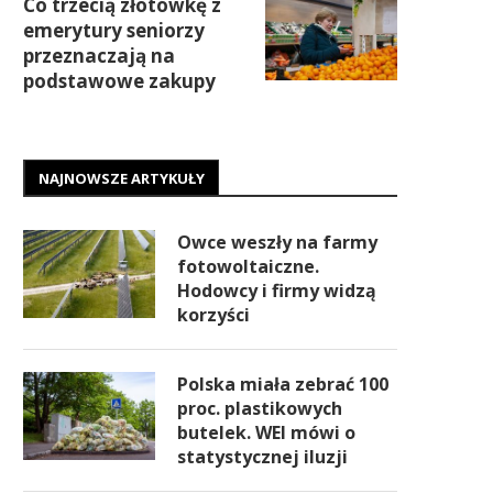
Co trzecią złotówkę z
emerytury seniorzy
przeznaczają na
podstawowe zakupy
NAJNOWSZE ARTYKUŁY
Owce weszły na farmy
fotowoltaiczne.
Hodowcy i firmy widzą
korzyści
Polska miała zebrać 100
proc. plastikowych
butelek. WEI mówi o
statystycznej iluzji