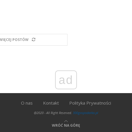
WIĘCEJ POSTÓW
ad
O nas
Kontakt
Polityka Prywatności
@2020 - All Right Reserved.
300gospodarka.pl
WRÓĆ NA GÓRĘ