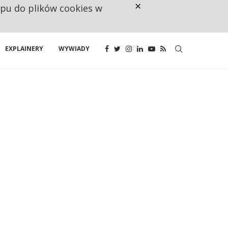
×
ępu do plików cookies w
CO TRZECIĄ ZŁOTÓWKĘ Z EMER
EXPLAINERY
WYWIADY