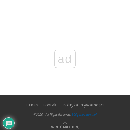
ad
O nas
Kontakt
Polityka Prywatności
@2020 - All Right Reserved.
300gospodarka.pl
WRÓĆ NA GÓRĘ