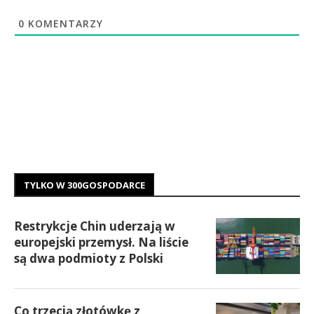
0
KOMENTARZY
TYLKO W 300GOSPODARCE
Restrykcje Chin uderzają w
europejski przemysł. Na liście
są dwa podmioty z Polski
Co trzecią złotówkę z