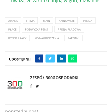
uważa, że zarobki pójdą w górę niż w dół
AWANS
FIRMA
MAIN
NAJNOWSZE
PENSJA
PŁACE
PODWYŻKA PENSJI
PRESJA PŁACOWA
RYNEK PRACY
WYNAGRODZENIA
ZAROBKI
UDOSTĘPNIJ
ZESPÓŁ 300GOSPODARKI
poprzedni post