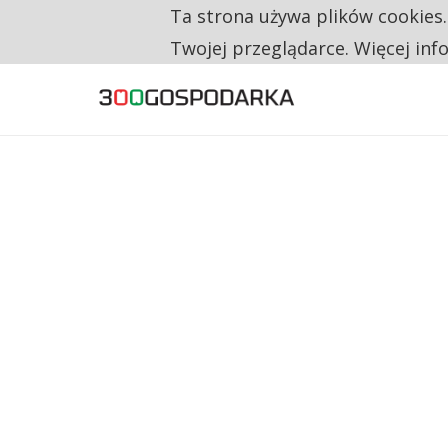
Ta strona używa plików cookies
TYLKO U NAS
CO TRZECIĄ ZŁOTÓWKĘ Z EMERYTURY SE
Twojej przeglądarce. Więcej inf