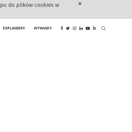
×
ępu do plików cookies w
NA JEDEN WAKAT PRZYPADAJĄ 
EXPLAINERY
WYWIADY