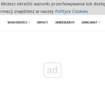
. Możesz określić warunki przechowywania lub dost
NIORZY PRZEZNACZAJĄ NA PODSTAWOWE ZAKUPY
ormacji znajdziesz w naszej:
Polityce Cookies
WIADOMOŚCI
IMPACT
300RESEARCH
300KLIMAT
ad