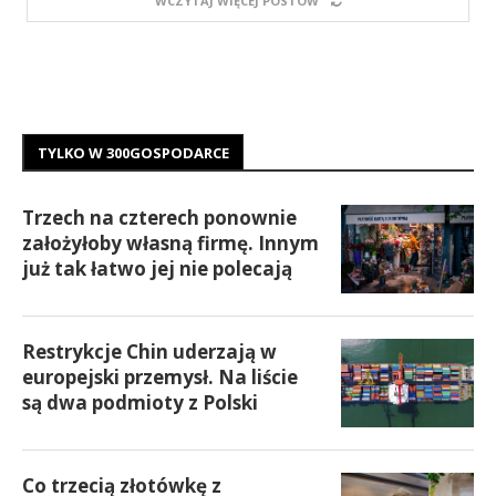
WCZYTAJ WIĘCEJ POSTÓW
TYLKO W 300GOSPODARCE
Trzech na czterech ponownie
założyłoby własną firmę. Innym
już tak łatwo jej nie polecają
Restrykcje Chin uderzają w
europejski przemysł. Na liście
są dwa podmioty z Polski
Co trzecią złotówkę z