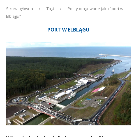
Strona główna
Tagi
Posty otagowane jako "port w
Elblągu"
PORT W ELBLĄGU