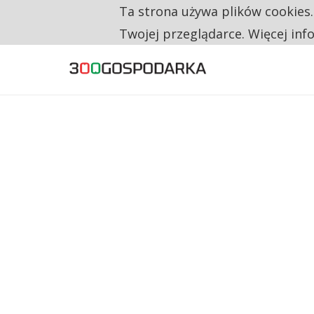
Ta strona używa plików cookies
TYLKO U NAS
TRZECH NA CZTERECH PONOWNIE ZAŁOŻYŁO
Twojej przeglądarce. Więcej inf