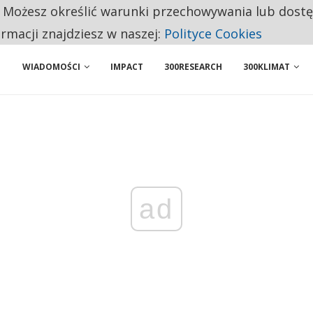
. Możesz określić warunki przechowywania lub dost
BY WŁASNĄ FIRMĘ. INNYM JUŻ TAK ŁATWO JEJ NIE POLECAJĄ
ormacji znajdziesz w naszej:
Polityce Cookies
WIADOMOŚCI
IMPACT
300RESEARCH
300KLIMAT
ad