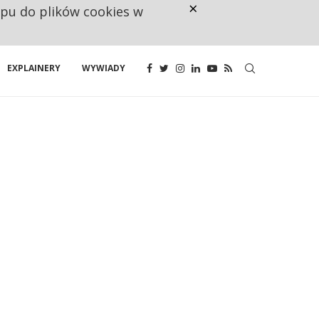
×
ępu do plików cookies w
RESTRYKCJE CHIN UDERZAJĄ W E
EXPLAINERY
WYWIADY