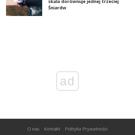
skala dorównuje jednej trzeciej
Śniardw
ad
O nas
Kontakt
Polityka Prywatności