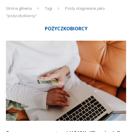
Strona główna
Tagi
Posty otagowane jako
"pożyczkobiorcy"
POŻYCZKOBIORCY