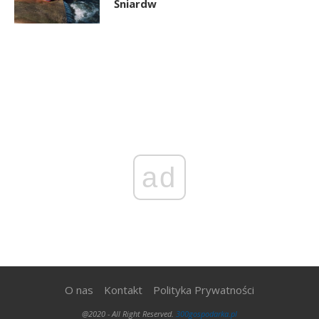
Śniardw
ad
O nas
Kontakt
Polityka Prywatności
@2020 - All Right Reserved.
300gospodarka.pl