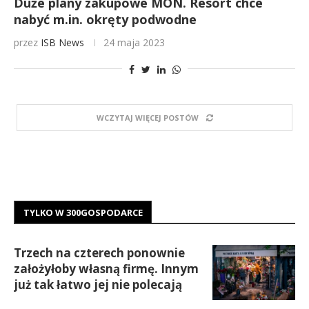
Duże plany zakupowe MON. Resort chce
nabyć m.in. okręty podwodne
przez
ISB News
24 maja 2023
WCZYTAJ WIĘCEJ POSTÓW
TYLKO W 300GOSPODARCE
Trzech na czterech ponownie
założyłoby własną firmę. Innym
już tak łatwo jej nie polecają