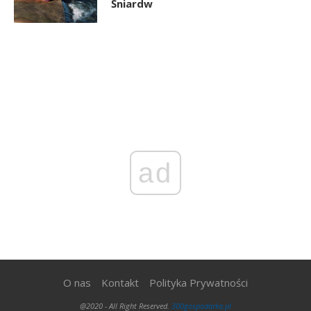
Śniardw
ad
O nas
Kontakt
Polityka Prywatności
@2020 - All Right Reserved.
300gospodarka.pl