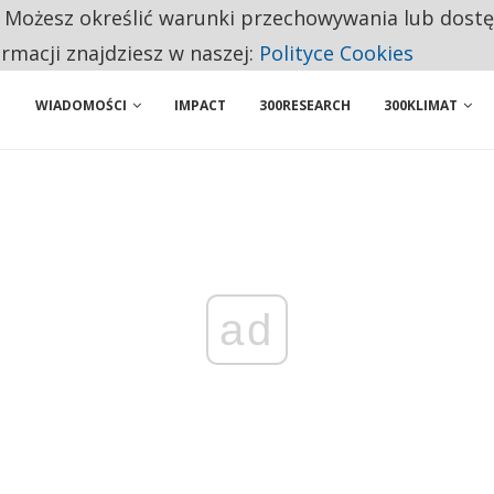
. Możesz określić warunki przechowywania lub dost
 PRZEMYSŁ. NA LIŚCIE SĄ DWA PODMIOTY Z POLSKI
ormacji znajdziesz w naszej:
Polityce Cookies
WIADOMOŚCI
IMPACT
300RESEARCH
300KLIMAT
ad