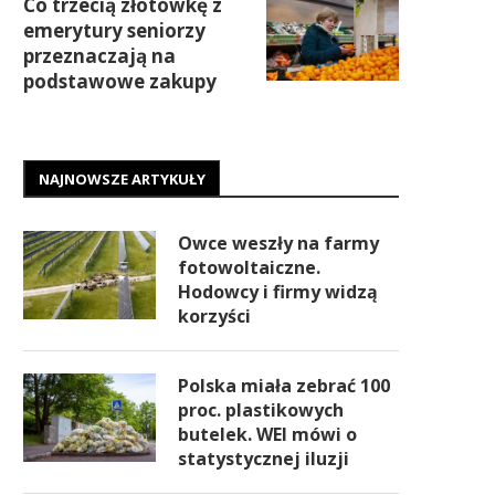
Co trzecią złotówkę z
emerytury seniorzy
przeznaczają na
podstawowe zakupy
NAJNOWSZE ARTYKUŁY
Owce weszły na farmy
fotowoltaiczne.
Hodowcy i firmy widzą
korzyści
Polska miała zebrać 100
proc. plastikowych
butelek. WEI mówi o
statystycznej iluzji