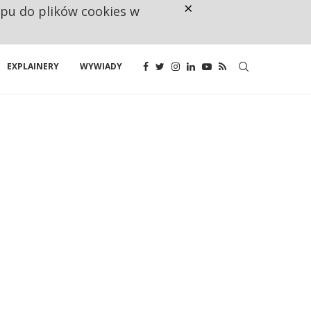
×
ępu do plików cookies w
CO TRZECIĄ ZŁOTÓWKĘ Z EMER
EXPLAINERY
WYWIADY