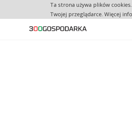
Ta strona używa plików cookies
TYLKO U NAS
RESTRYKCJE CHIN UDERZAJĄ W EUROPEJSKI
Twojej przeglądarce. Więcej inf