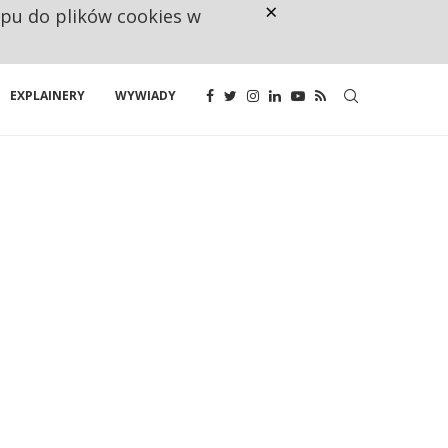
×
ępu do plików cookies w
CO TRZECIĄ ZŁOTÓWKĘ Z EMER
EXPLAINERY
WYWIADY