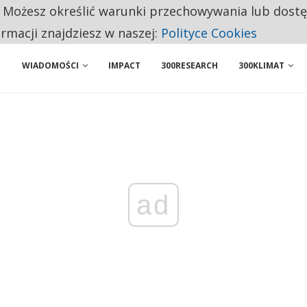
. Możesz określić warunki przechowywania lub dost
 PRZEMYSŁ. NA LIŚCIE SĄ DWA PODMIOTY Z POLSKI
ormacji znajdziesz w naszej:
Polityce Cookies
WIADOMOŚCI
IMPACT
300RESEARCH
300KLIMAT
ad