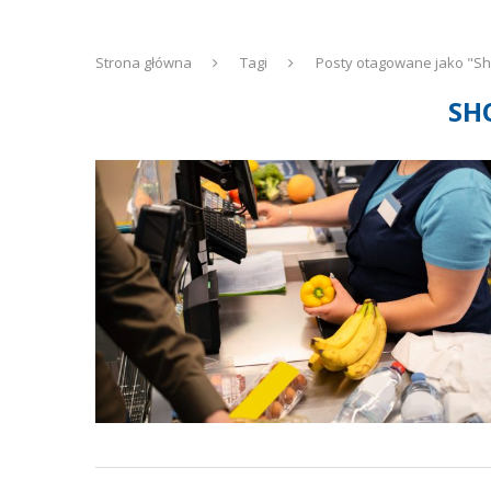
Strona główna
Tagi
Posty otagowane jako "Sh
SH