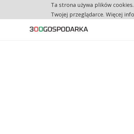
Ta strona używa plików cookies
TYLKO U NAS
RESTRYKCJE CHIN UDERZAJĄ W EUROPEJSKI
Twojej przeglądarce. Więcej inf