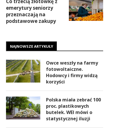
Co trzecią złotówkę z
emerytury seniorzy
przeznaczają na
podstawowe zakupy
NAJNOWSZE ARTYKUŁY
Owce weszły na farmy
fotowoltaiczne.
Hodowcy i firmy widzą
korzyści
Polska miała zebrać 100
proc. plastikowych
butelek. WEI mówi o
statystycznej iluzji