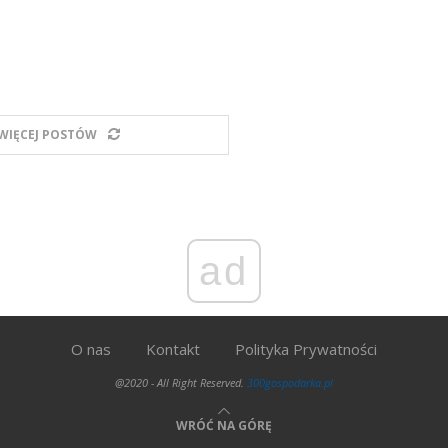
WIĘCEJ POSTÓW
ad
O nas
Kontakt
Polityka Prywatności
@2020 - All Right Reserved.
300gospodarka.pl
WRÓĆ NA GÓRĘ