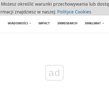
. Możesz określić warunki przechowywania lub dost
NIORZY PRZEZNACZAJĄ NA PODSTAWOWE ZAKUPY
ormacji znajdziesz w naszej:
Polityce Cookies
WIADOMOŚCI
IMPACT
300RESEARCH
300KLIMAT
ad