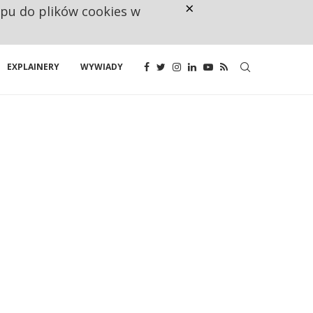
×
ępu do plików cookies w
NA JEDEN WAKAT PRZYPADAJĄ 
EXPLAINERY
WYWIADY