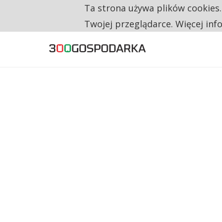
Ta strona używa plików cookies
TYLKO U NAS
CO TRZECIĄ ZŁOTÓWKĘ Z EMERYTURY SE
Twojej przeglądarce. Więcej inf