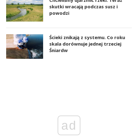
Chcieliśmy ujarzmić rzeki. Teraz
skutki wracają podczas susz i
powodzi
Ścieki znikają z systemu. Co roku
skala dorównuje jednej trzeciej
Śniardw
ad