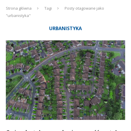
Strona główna
Tagi
Posty otagowane jako
"urbanistyka"
URBANISTYKA