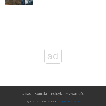
ad
O nas
Kontakt
Polityka Prywatności
@2020 - All Right Reserved.
300gospodarka.pl