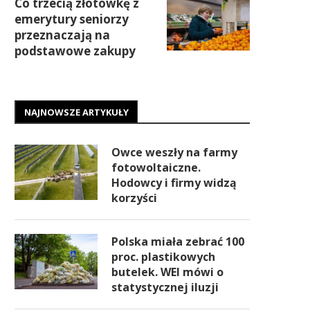
Co trzecią złotówkę z
emerytury seniorzy
przeznaczają na
podstawowe zakupy
NAJNOWSZE ARTYKUŁY
Owce weszły na farmy
fotowoltaiczne.
Hodowcy i firmy widzą
korzyści
Polska miała zebrać 100
proc. plastikowych
butelek. WEI mówi o
statystycznej iluzji