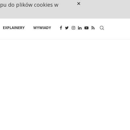
×
ępu do plików cookies w
CO TRZECIĄ ZŁOTÓWKĘ Z EMER
EXPLAINERY
WYWIADY