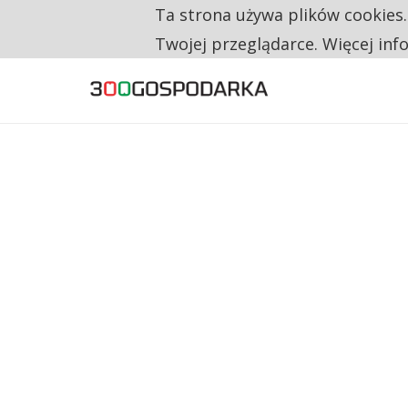
Ta strona używa plików cookies
TYLKO U NAS
RESTRYKCJE CHIN UDERZAJĄ W EUROPEJSKI
Twojej przeglądarce. Więcej inf