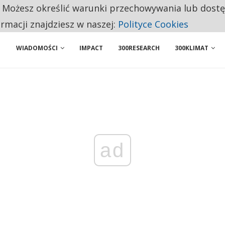
. Możesz określić warunki przechowywania lub dost
 PRZEMYSŁ. NA LIŚCIE SĄ DWA PODMIOTY Z POLSKI
ormacji znajdziesz w naszej:
Polityce Cookies
WIADOMOŚCI
IMPACT
300RESEARCH
300KLIMAT
ad