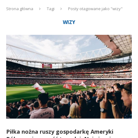
Strona główna
Tagi
Posty otagowane jako "wizy"
WIZY
Piłka nożna ruszy gospodarkę Ameryki