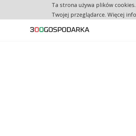
Ta strona używa plików cookies
CO TRZECIĄ ZŁOTÓWKĘ Z EMERYTURY SE
TYLKO U NAS
Twojej przeglądarce. Więcej inf
NA JEDEN WAKAT PRZYPADAJĄ 62 ZGŁOSZ