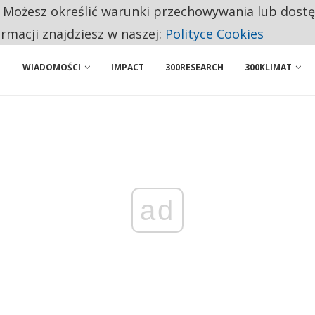
. Możesz określić warunki przechowywania lub dost
NIORZY PRZEZNACZAJĄ NA PODSTAWOWE ZAKUPY
ormacji znajdziesz w naszej:
Polityce Cookies
ENIA. WIELU KANDYDATÓW NIE ROZPOCZYNA PRACY
WIADOMOŚCI
IMPACT
300RESEARCH
300KLIMAT
ad