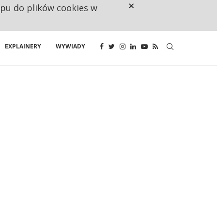
×
ępu do plików cookies w
160 ZNAKÓW TO ZA MAŁO. FUND
EXPLAINERY
WYWIADY