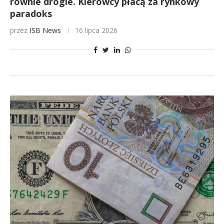
równie drogie. Kierowcy płacą za rynkowy
paradoks
przez
ISB News
16 lipca 2026