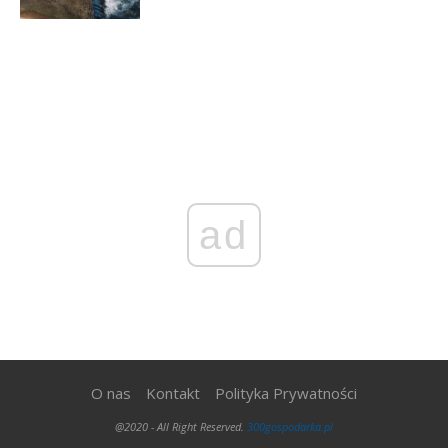
ad
O nas
Kontakt
Polityka Prywatności
@2020 - All Right Reserved.
300gospodarka.pl