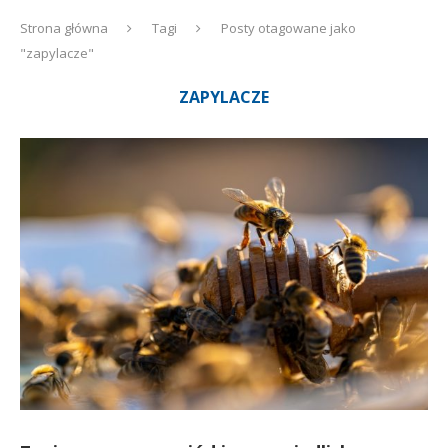
Strona główna
Tagi
Posty otagowane jako
"zapylacze"
ZAPYLACZE