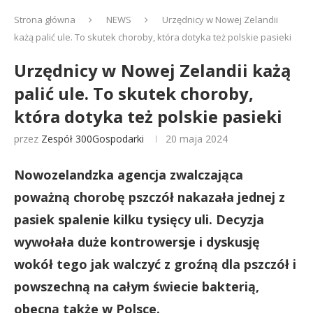
Strona główna
NEWS
Urzędnicy w Nowej Zelandii
każą palić ule. To skutek choroby, która dotyka też polskie pasieki
Urzędnicy w Nowej Zelandii każą
palić ule. To skutek choroby,
która dotyka też polskie pasieki
przez
Zespół 300Gospodarki
20 maja 2024
Nowozelandzka agencja zwalczająca
poważną chorobę pszczół nakazała jednej z
pasiek spalenie kilku tysięcy uli. Decyzja
wywołała duże kontrowersje i dyskusję
wokół tego jak walczyć z groźną dla pszczół i
powszechną na całym świecie bakterią,
obecną także w Polsce.