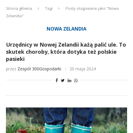
Strona główna
Tagi
Posty otagowane jako "Nowa
Zelandia"
NOWA ZELANDIA
Urzędnicy w Nowej Zelandii każą palić ule. To
skutek choroby, która dotyka też polskie
pasieki
przez
Zespół 300Gospodarki
20 maja 2024