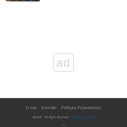
ad
O nas
Kontakt
Polityka Prywatności
@2020 - All Right Reserved.
300gospodarka.pl